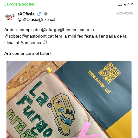
LaPortera
boosted
11 ★ 4 ↺
🌐
2025-03-01
eXOfàsia
@eXOfasia@exo.cat
Amb lis compis de
@lafurgo@bcn.fedi.cat
a la
@sobtec@mastodont.cat
fem la mini fedifesta a l'entrada de la
Lleialtat Santsenca 🙂
Ara començarà el taller!