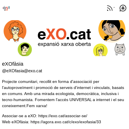
-
eXOfàsia
@eXOfasia@exo.cat
Projecte comunitari, recollit en forma d'associació per
l'autoproveïment i promoció de serveis d'internet i vinculats, basats
en comuns. Amb una mirada ecologista, democràtica, inclusiva i
tecno-humanista. Fomentem l'accés UNIVERSAL a internet i el seu
coneixement.
Fem xarxa!
Associar-se a eXO
:
https://exo.cat/associar-se/
Web eXOfàsia
:
https://agora.exo.cat/c/exo/exofasia/33