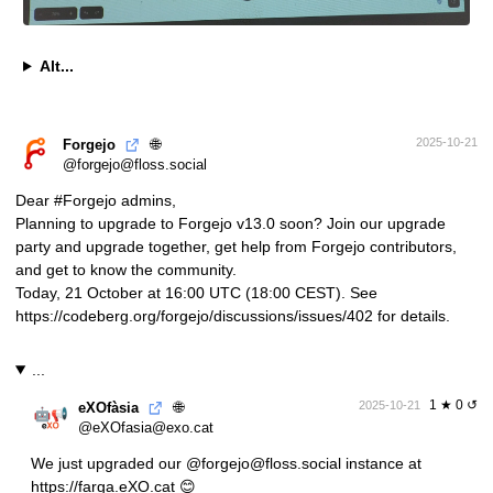
Alt...
🌐
2025-10-21
Forgejo
@forgejo@floss.social
Dear
#
Forgejo
admins,
Planning to upgrade to Forgejo v13.0 soon? Join our upgrade
party and upgrade together, get help from Forgejo contributors,
and get to know the community.
Today, 21 October at 16:00 UTC (18:00 CEST). See
https://
codeberg.org/forgejo/discussio
ns/issues/402
for details.
...
1 ★ 0 ↺
🌐
2025-10-21
eXOfàsia
@eXOfasia@exo.cat
We just upgraded our
@forgejo@floss.social
instance at
https://farga.eXO.cat
😊