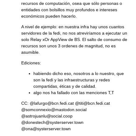
recursos de computación, osea que sólo personas o
entidades con bolsillos muy profundos e intereses
económicos pueden hacerlo.
A nivel de ejemplo: en nuestra infra hay unos cuantos
servidores de la fedi, no nos atreviríamos a ejecutar un
solo Relay xOr AppView de BS. El salto de consumo de
recursos son unos 3 ordenes de magnitud, no es
asumible.
Ediciones:
habiendo dicho eso, nosotros a lo nuestro, que
son la fedi y las infraestructuras y redes
compartidas, éticas y de calidad.
algo nos ha fallado con las menciones T,T
CC:
@lafurgo@bcn.fedi.cat
@titi@bcn.fedi.cat
@somconnexio@mastodon.social
@astrojuanlu@social.coop
@donestech@systerserver.town
@ona@systerserver.town