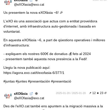
eXOfàsia
@eXOfasia@exo.cat
Us presentem la nova
eXOfàsia ~6
! 🎉
L'eXO és una associació que actua com a entitat proveïdora
d'internet, amb infraestructura auto-gestionada i basada en
voluntariat.
En aquesta eXOfàsia ~6, a part de qüestions operatives i millores
d'infraestructura:
- expliquem els nostres 600€ de donatius 💰️ fets al 2024
- presentem també aquesta nova presència a la Fedi!
Llegiu la nova publicació aquí:
https://agora.exo.cat/t/exofasia-6/377/1
#juntas
#juntes
#presentación
#presentació
📌
12 ★ 23 ↺
🌐
2025-01-20 / 2025-01-20
eXOfàsia
@eXOfasia@exo.cat
Des de l'eXO.cat també ens apuntem a la migració massiva a la