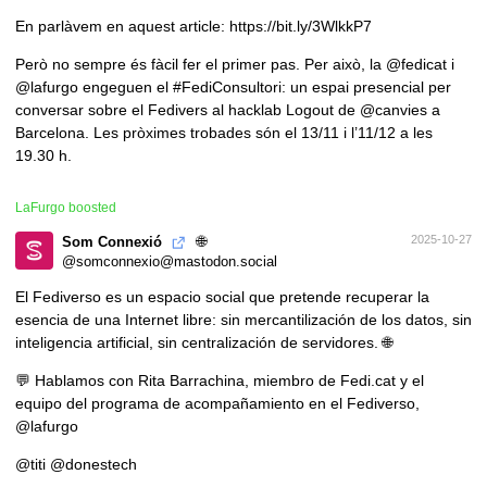
En parlàvem en aquest article:
https://
bit.ly/3WlkkP7
Però no sempre és fàcil fer el primer pas. Per això, la
@
fedicat
i
@
lafurgo
engeguen el
#
FediConsultori
: un espai presencial per
conversar sobre el Fedivers al hacklab Logout de
@
canvies
a
Barcelona. Les pròximes trobades són el 13/11 i l’11/12 a les
19.30 h.
LaFurgo
boosted
🌐
2025-10-27
Som Connexió
@somconnexio@mastodon.social
El Fediverso es un espacio social que pretende recuperar la
esencia de una Internet libre: sin mercantilización de los datos, sin
inteligencia artificial, sin centralización de servidores. 🌐
💬 Hablamos con Rita Barrachina, miembro de Fedi.cat y el
equipo del programa de acompañamiento en el Fediverso,
@
lafurgo
@
titi
@
donestech