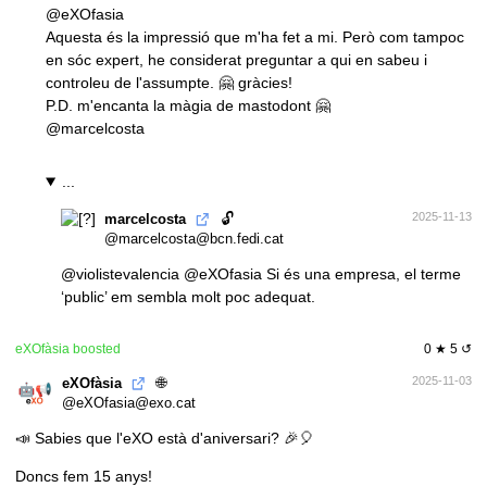
@
eXOfasia
Aquesta és la impressió que m'ha fet a mi. Però com tampoc
en sóc expert, he considerat preguntar a qui en sabeu i
controleu de l'assumpte. 🤗 gràcies!
P.D. m'encanta la màgia de mastodont 🤗
@
marcelcosta
...
🔓
2025-11-13
marcelcosta
@marcelcosta@bcn.fedi.cat
@
violistevalencia
@
eXOfasia
Si és una empresa, el terme
‘public’ em sembla molt poc adequat.
eXOfàsia
boosted
0 ★ 5 ↺
🌐
2025-11-03
eXOfàsia
@eXOfasia@exo.cat
📣 Sabies que l'eXO està d'aniversari? 🎉🎈
Doncs fem 15 anys!