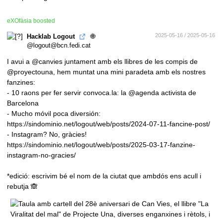
eXOfàsia
boosted
🌐
2025-05-16 / 2025-05-16
Hacklab Logout
@logout@bcn.fedi.cat
I avui a
@
canvies
juntament amb els llibres de les compis de
@
proyectouna
, hem muntat una mini paradeta amb els nostres
fanzines:
- 10 raons per fer servir
convoca.la
: la
@
agenda
activista de
Barcelona
- Mucho móvil poca diversión:
https://sindominio.net/logout/web/posts/2024-07-11-fancine-post/
- Instagram? No, gràcies!
https://sindominio.net/logout/web/posts/2025-03-17-fanzine-
instagram-no-gracies/
*edició: escrivim bé el nom de la ciutat que ambdós ens acull i
rebutja 🙈