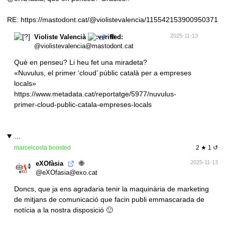
RE:
https://mastodont.cat/@violistevalencia/115542153900950371
🌐
2025-11-13
Violiste Valencià
@violistevalencia@mastodont.cat
Què en penseu? Li heu fet una miradeta?
«Nuvulus, el primer ‘cloud’ públic català per a empreses
locals»
https://www.
metadata.cat/reportatge/5977/n
uvulus-
primer-cloud-public-catala-empreses-locals
...
marcelcosta
boosted
2 ★ 1 ↺
🌐
2025-11-13
eXOfàsia
@eXOfasia@exo.cat
Doncs, que ja ens agradaria tenir la maquinària de marketing
de mitjans de comunicació que facin publi emmascarada de
notícia a la nostra disposició 🙂