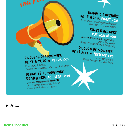
Alt...
fedicat
boosted
3 ★ 1 ↺