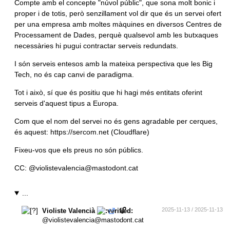
Compte amb el concepte "núvol públic", que sona molt bonic i
proper i de totis, però senzillament vol dir que és un servei ofert
per una empresa amb moltes màquines en diversos Centres de
Processament de Dades, perquè qualsevol amb les butxaques
necessàries hi pugui contractar serveis redundats.
I són serveis entesos amb la mateixa perspectiva que les Big
Tech, no és cap canvi de paradigma.
Tot i això, sí que és positiu que hi hagi més entitats oferint
serveis d'aquest tipus a Europa.
Com que el nom del servei no és gens agradable per cerques,
és aquest:
https://sercom.net
(Cloudflare)
Fixeu-vos que els preus no són públics.
CC:
@violistevalencia@mastodont.cat
...
🔓
2025-11-13 / 2025-11-13
Violiste Valencià
@violistevalencia@mastodont.cat