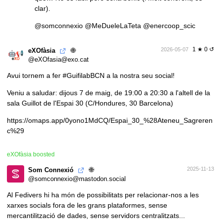
clar).
@
somconnexio
@
MeDueleLaTeta
@
enercoop_scic
1 ★ 0 ↺
🌐
2026-05-07
eXOfàsia
@eXOfasia@exo.cat
Avui tornem a fer
#GuifilabBCN
a la nostra seu social!
Veniu a saludar: dijous 7 de maig, de 19:00 a 20:30 a l'altell de la
sala Guillot de l'Espai 30 (C/Hondures, 30 Barcelona)
https://omaps.app/0yono1MdCQ/Espai_30_%28Ateneu_Sagreren
c%29
eXOfàsia
boosted
🌐
2025-11-13
Som Connexió
@somconnexio@mastodon.social
Al Fedivers hi ha món de possibilitats per relacionar-nos a les
xarxes socials fora de les grans plataformes, sense
mercantilització de dades, sense servidors centralitzats...