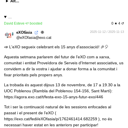
Alt...
...
David Esteve 🍉
boosted
0 ★ 4 ↺
🌐
2025-11-12 / 2025-11-13
eXOfàsia
@eXOfasia@exo.cat
📣 L'eXO segueix celebrant els 15 anys d'associació! 🎉🎈
Aquesta setmana parlarem del futur de l'eXO com a xarxa,
comunitat i entitat Proveïdora de Serveis d'Internet associativa, us
convidem a dir la vostra i ajudar a donar forma a la comunitat i
fixar prioritats pels propers anys.
La trobada és aquest dijous 13 de novembre, de 17 a 19.30 a la
UOC Poblenou (Rambla del Poblenou 154-156, Sant Martí):
https://agora.exo.cat/t/festa-exo-15-anys-futur-exo/446
Tot i ser la continuació natural de les sessions enfocades al
passat i el present de l'eXO (
https://exo.cat/fedi/eXOfasia/p/1762461414.682259
), no és
necessari haver estat en les anteriors per participar!