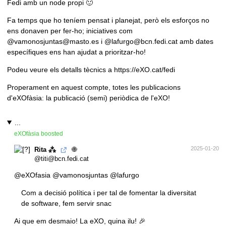
Fedi amb un node propi 🙂
Fa temps que ho teníem pensat i planejat, però els esforços no
ens donaven per fer-ho; iniciatives com
@vamonosjuntas@masto.es
i
@lafurgo@bcn.fedi.cat
amb dates
específiques ens han ajudat a prioritzar-ho!
Podeu veure els detalls tècnics a
https://eXO.cat/fedi
Properament en aquest compte, totes les publicacions
d'eXOfàsia: la publicació (semi) periòdica de l'eXO!
...
eXOfàsia
boosted
🌐
2025-01-20
Rita ⁂
@titi@bcn.fedi.cat
@
eXOfasia
@
vamonosjuntas
@
lafurgo
Com a decisió política i per tal de fomentar la diversitat
de software, fem servir snac
Ai que em desmaio! La eXO, quina ilu! 🎉