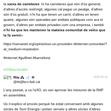
la
xarxa de carreteres
: hi ha carreteres que són d’ús general,
d’altres d’accés restringit; algunes cal pagar un peatge, d’altres
són d’ús gratuït; n’hi ha que tenen un carril, d’altres en tenen
quatre; algunes són operades per entitats públiques com ara el
govern, d’altres per entitats privades com una empresa, i també
n’hi ha que les mantenen la mateixa comunitat de veïns que
la fa servir
»
https://xarxanet.org/opinio/exo-un-proveidor-dinternet-comunitari?
at_medium=mastodon
#internet
#guifinet
#barcelona
eXOfàsia
boosted
🌐
2026-05-16
Rita ⁂
@titi@bcn.fedi.cat
L’any passat, a ca l’eXO, es van aprovar les mesures de la RAP
en assemblea.
Us n’explico el procés perquè he estat conversant amb algunes
sòcies de Som Energia i potser serveix a altres sòcies d’altres