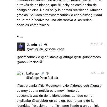
a través de opiniones, que Bluesky no está hecho de
código abierto. No es así y lo hemos rectificado. Muchas
gracias. Saludos.
https://
somconnexio.coop/es/seguridad-
en-la-red/el-fediverso-una-alternativa-a-las-redes-
sociales-comerciales/
...
🌐
2025-11-21
Juanlu
@astrojuanlu@social.coop
@
somconnexio
@
eXOfasia
@
lafurgo
@
titi
@
donestech
@
ona
Gracias 💖
🌐
2025-11-13
LaFurgo
@lafurgo@bcn.fedi.cat
@
astrojuanlu
@
titi
@
somconnexio
@
donestech
@
ona
y
es muy buena noticia este movimiento de
descentralización de la identidades, aunque como
explicaba
@
cwebber
en su blog, buena parte de la
identidad (relación entre nickname ligado a un dominio