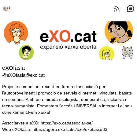
-
eXOfàsia
@eXOfasia@exo.cat
Projecte comunitari, recollit en forma d'associació per
l'autoproveïment i promoció de serveis d'internet i vinculats, basats
en comuns. Amb una mirada ecologista, democràtica, inclusiva i
tecno-humanista. Fomentem l'accés UNIVERSAL a internet i el seu
coneixement.
Fem xarxa!
Associar-se a eXO
:
https://exo.cat/associar-se/
Web eXOfàsia
:
https://agora.exo.cat/c/exo/exofasia/33