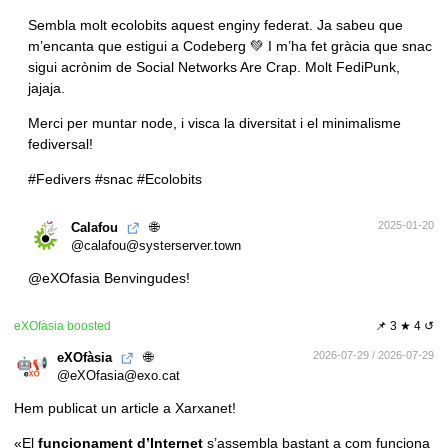
Sembla molt ecolobits aquest enginy federat. Ja sabeu que
m’encanta que estigui a Codeberg 💚 I m’ha fet gràcia que snac
sigui acrònim de Social Networks Are Crap. Molt FediPunk,
jajaja.
Merci per muntar node, i visca la diversitat i el minimalisme
fediversal!
#Fedivers
#snac
#Ecolobits
🌐
2025-01-20
Calafou
@calafou@systerserver.town
@
eXOfasia
Benvingudes!
eXOfàsia
boosted
📌
3 ★ 4 ↺
🌐
2026-07-29 / 2026-07-29
eXOfàsia
@eXOfasia@exo.cat
Hem publicat un article a Xarxanet!
«El
funcionament d’Internet
s’assembla bastant a com funciona