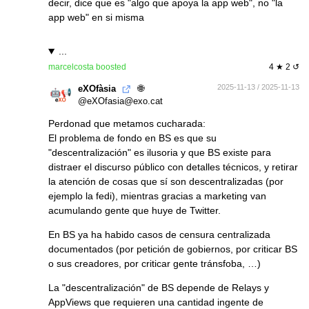
decir, dice que es "algo que apoya la app web", no "la
app web" en si misma
...
marcelcosta
boosted
4 ★ 2 ↺
🌐
2025-11-13 / 2025-11-13
eXOfàsia
@eXOfasia@exo.cat
Perdonad que metamos cucharada:
El problema de fondo en BS es que su
"descentralización" es ilusoria y que BS existe para
distraer el discurso público con detalles técnicos, y retirar
la atención de cosas que sí son descentralizadas (por
ejemplo la fedi), mientras gracias a marketing van
acumulando gente que huye de Twitter.
En BS ya ha habido casos de censura centralizada
documentados (por petición de gobiernos, por criticar BS
o sus creadores, por criticar gente tránsfoba, …)
La "descentralización" de BS depende de Relays y
AppViews que requieren una cantidad ingente de