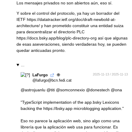
Los mensajes privados no son abiertos aún, eso sí.
Y sobre el control del protocolo, ya hay un borrador del
IETF
https://
datatracker.ietf.org/doc/draft
-newbold-at-
architecture/
y han prometido constituir una entidad suiza
para descentralizar el directorio PLC
https://
docs.bsky.app/blog/plc-directo
ry-org
así que algunas
de esas aseveraciones, siendo verdaderas hoy, se pueden
quedar anticuadas pronto.
...
🌐
2025-11-13 / 2025-11-13
LaFurgo
@lafurgo@bcn.fedi.cat
@
astrojuanlu
@
titi
@
somconnexio
@
donestech
@
ona
"TypeScript implementation of the app.bsky Lexicons
backing the
https://bsky.app
microblogging application."
Eso no parece la aplicación web, sino algo como una
librería que la aplicación web usa para funcionar. Es