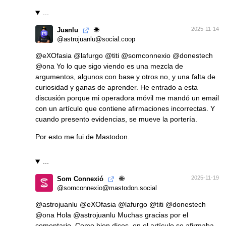
...
🌐
2025-11-14
Juanlu
@astrojuanlu@social.coop
@
eXOfasia
@
lafurgo
@
titi
@
somconnexio
@
donestech
@
ona
Yo lo que sigo viendo es una mezcla de
argumentos, algunos con base y otros no, y una falta de
curiosidad y ganas de aprender. He entrado a esta
discusión porque mi operadora móvil me mandó un email
con un artículo que contiene afirmaciones incorrectas. Y
cuando presento evidencias, se mueve la portería.
Por esto me fui de Mastodon.
...
🌐
2025-11-19
Som Connexió
@somconnexio@mastodon.social
@
astrojuanlu
@
eXOfasia
@
lafurgo
@
titi
@
donestech
@
ona
Hola
@
astrojuanlu
Muchas gracias por el
comentario. Como bien dices, en el artículo se afirmaba,