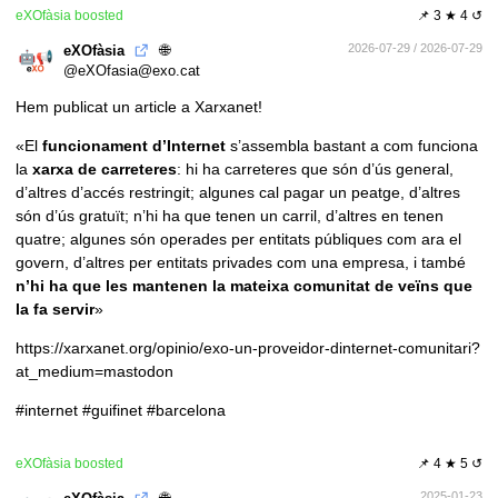
eXOfàsia
boosted
📌
3 ★ 4 ↺
🌐
2026-07-29 / 2026-07-29
eXOfàsia
@eXOfasia@exo.cat
Hem publicat un article a Xarxanet!
«El
funcionament d’Internet
s’assembla bastant a com funciona
la
xarxa de carreteres
: hi ha carreteres que són d’ús general,
d’altres d’accés restringit; algunes cal pagar un peatge, d’altres
són d’ús gratuït; n’hi ha que tenen un carril, d’altres en tenen
quatre; algunes són operades per entitats públiques com ara el
govern, d’altres per entitats privades com una empresa, i també
n’hi ha que les mantenen la mateixa comunitat de veïns que
la fa servir
»
https://xarxanet.org/opinio/exo-un-proveidor-dinternet-comunitari?
at_medium=mastodon
#internet
#guifinet
#barcelona
eXOfàsia
boosted
📌
4 ★ 5 ↺
🌐
2025-01-23