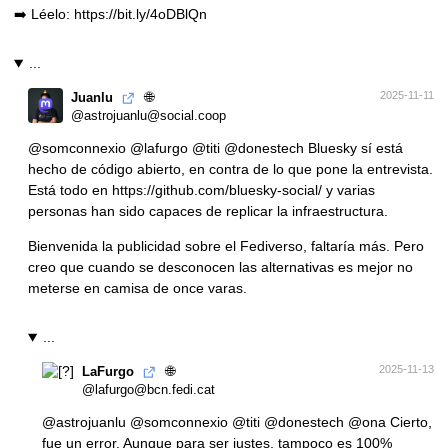
➡️ Léelo:
https://
bit.ly/4oDBlQn
...
🌐
2025-11-11
Juanlu
@astrojuanlu@social.coop
@
somconnexio
@
lafurgo
@
titi
@
donestech
Bluesky sí está
hecho de código abierto, en contra de lo que pone la entrevista.
Está todo en
https://
github.com/bluesky-social/
y varias
personas han sido capaces de replicar la infraestructura.
Bienvenida la publicidad sobre el Fediverso, faltaría más. Pero
creo que cuando se desconocen las alternativas es mejor no
meterse en camisa de once varas.
...
🌐
2025-11-13
LaFurgo
@lafurgo@bcn.fedi.cat
@
astrojuanlu
@
somconnexio
@
titi
@
donestech
@
ona
Cierto,
fue un error. Aunque para ser justes, tampoco es 100%