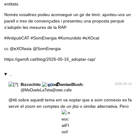
entitats.
Només vosaltres podeu aconseguir un gir de timó: ajunteu-vos un
parell o tres de convençudes i presenteu una proposta perquè
s’adoptin les mesures de la RAP.
#AntipubCAT
#SomEnergia
#Komunikilo
#eXOcat
cc
@
eXOfasia
@
SomEnergia
https://gamifi.cat/blog/2026-05-16_adoptar-rap/
...
🔓
2026-05-16
Bizcochito
@MeDueleLaTeta@owo.cafe
@
titi
sobre aquedt tema em va soptar que a som connexio es fa
servir el zoom en comptes de un jitsi o similar alternativa. Pero