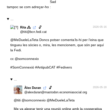
tampoc se com adreçar-ho
...
🔓
2026-05-16
Rita ⁂
@titi@bcn.fedi.cat
@
MeDueleLaTeta
Doncs potser comenta’ls-hi per l’eina que
tingueu les sòcies o, mira, les mencionem, que són per aquí
la Fedi.
cc
@
somconnexio
#SomConnexió
#AntipubCAT
#Fedivers
...
🔓
2026-05-18
Àlex Duran
@alexduran@mastodon.economiasocial.org
@
titi
@
somconnexio
@
MeDueleLaTeta
Me va alegrar tenir una reunió online amb la cooperativa