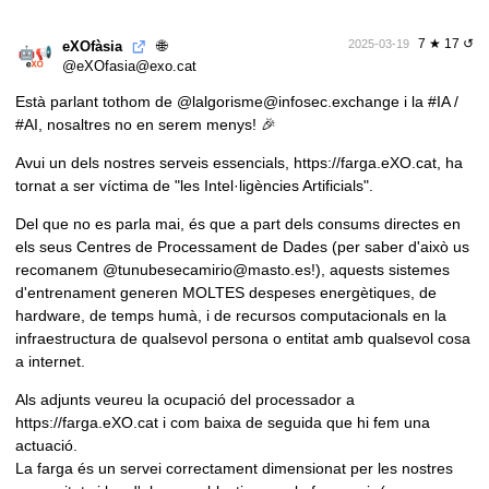
7 ★ 17 ↺
🌐
2025-03-19
eXOfàsia
@eXOfasia@exo.cat
Està parlant tothom de
@lalgorisme@infosec.exchange
i la
#IA
/
#AI
, nosaltres no en serem menys! 🎉
Avui un dels nostres serveis essencials,
https://farga.eXO.cat
, ha
tornat a ser víctima de "les Intel·ligències Artificials".
Del que no es parla mai, és que a part dels consums directes en
els seus Centres de Processament de Dades (per saber d'això us
recomanem
@tunubesecamirio@masto.es
!), aquests sistemes
d'entrenament generen MOLTES despeses energètiques, de
hardware, de temps humà, i de recursos computacionals en la
infraestructura de qualsevol persona o entitat amb qualsevol cosa
a internet.
Als adjunts veureu la ocupació del processador a
https://farga.eXO.cat
i com baixa de seguida que hi fem una
actuació.
La farga és un servei correctament dimensionat per les nostres