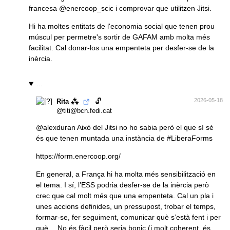
francesa
@
enercoop_scic
i comprovar que utilitzen Jitsi.
Hi ha moltes entitats de l'economia social que tenen prou
múscul per permetre's sortir de GAFAM amb molta més
facilitat. Cal donar-los una empenteta per desfer-se de la
inèrcia.
...
🔓
2026-05-18
Rita ⁂
@titi@bcn.fedi.cat
@
alexduran
Això del Jitsi no ho sabia però el que sí sé
és que tenen muntada una instància de
#LiberaForms
https://form.enercoop.org/
En general, a França hi ha molta més sensibilització en
el tema. I sí, l’ESS podria desfer-se de la inèrcia però
crec que cal molt més que una empenteta. Cal un pla i
unes accions definides, un pressupost, trobar el temps,
formar-se, fer seguiment, comunicar què s’està fent i per
què… No és fàcil però seria bonic (i molt coherent, és