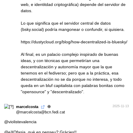
web, e identitdad criptográfica) depende del servidor de
datos.
Lo que significa que el servidor central de datos
(
bsky.social
) podría mangonear o confundir, si quisiera.
https://dustycloud.org/blog/how-decentralized-is-bluesky/
Al final, es un palacio complejo inspirado de buenas
ideas, y con técnicas que permetirían una
descentralización y autonomía mayor que la que
tenemos en el fediverso; pero que a la práctica, esa
descentralización no se da porque no interesa, y todo
queda en un bluf capitalista con palabras bonitas como
"opensource" y "descentralizado".
🌐
2025-11-13
marcelcosta
@marcelcosta@bcn.fedi.cat
@
violistevalencia
@
eXOfasia
, què en penseu? Gràcies!!