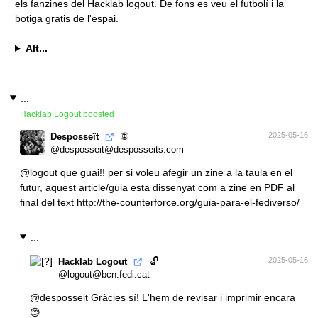
Alt...
...
Hacklab Logout
boosted
🌐
2025-05-16
Desposseït
@desposseit@desposseits.com
@
logout
que guai!! per si voleu afegir un zine a la taula en el
futur, aquest article/guia esta dissenyat com a zine en PDF al
final del text
http://
the-counterforce.org/guia-para
-el-fediverso/
...
🔓
2025-05-16
Hacklab Logout
@logout@bcn.fedi.cat
@
desposseit
Gràcies sí! L'hem de revisar i imprimir encara
😊