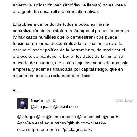
abierto: la aplicación web (AppView le llaman) no es libre y
otra gente ha desarrollado otras alternativas
El problema de fondo, de todos modos, es más la
centralización de la plataforma. Aunque el protocolo permita
(y hay casos humildes que lo demuestran) que puede
funcionar de forma descentralizada, al final es irelevante
porque el poder político de la herramienta, de modificar el
protocolo, de mantener o borrar los datos de la immensa
mayoría de usuaries, etc. están bajo las manos de una sola
empresa, y además financiada por capital riesgo, que en
algún momento les reclamará beneficios.
...
🌐
2025-11-13
Juanlu
@astrojuanlu@social.coop
@
lafurgo
@
titi
@
somconnexio
@
donestech
@
ona
El
AppView está aquí
https://
github.com/bluesky-
social/atpr
oto/tree/main/packages/bsky