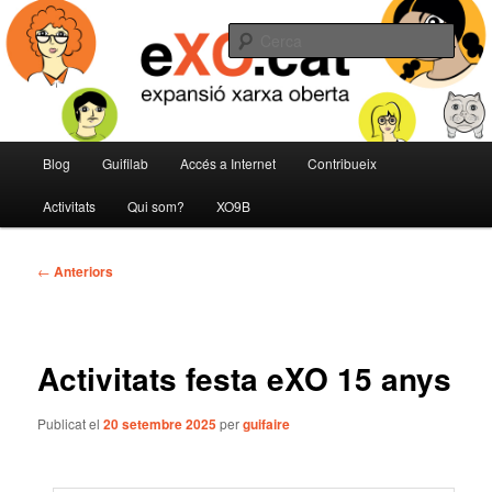
Aneu
expansió de la Xarxa Oberta
al
Cerca
contingut
principal
eXO
Menú
Blog
Guifilab
Accés a Internet
Contribueix
principal
Activitats
Qui som?
XO9B
Navegació
←
Anteriors
per
les
entrades
Activitats festa eXO 15 anys
Publicat el
20 setembre 2025
per
guifaire