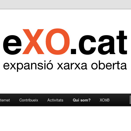
ternet
Contribueix
Activitats
Qui som?
XO9B