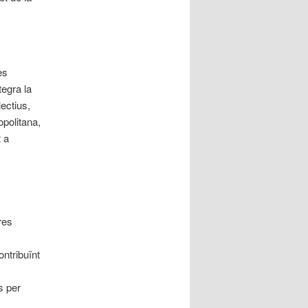
es
egra la
lectius,
opolitana,
 a
res
ontribuïnt
s per