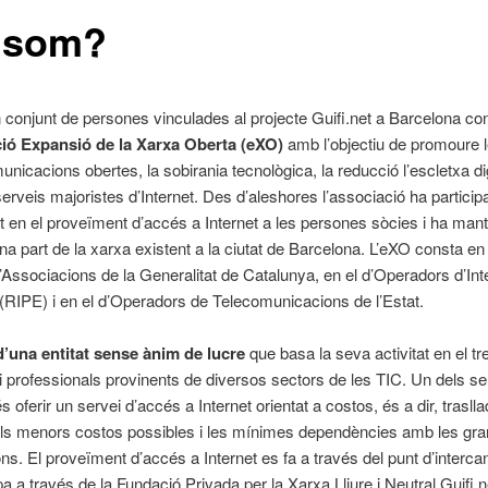
 som?
 conjunt de persones vinculades al projecte Guifi.net a Barcelona con
ió Expansió de la Xarxa Oberta (eXO)
amb l’objectiu de promoure 
unicacions obertes, la sobirania tecnològica, la reducció l’escletxa digi
serveis majoristes d’Internet. Des d’aleshores l’associació ha particip
 en el proveïment d’accés a Internet a les persones sòcies i ha manti
na part de la xarxa existent a la ciutat de Barcelona. L’eXO consta en 
’Associacions de la Generalitat de Catalunya, en el d’Operadors d’Int
RIPE) i en el d’Operadors de Telecomunicacions de l’Estat.
d’una entitat sense ànim de lucre
que basa la seva activitat en el tr
 i professionals provinents de diversos sectors de les TIC. Un dels s
s oferir un servei d’accés a Internet orientat a costos, és a dir, traslla
els menors costos possibles i les mínimes dependències amb les gr
ns. El proveïment d’accés a Internet es fa a través del punt d’interca
a a través de la Fundació Privada per la Xarxa Lliure i Neutral Guifi.n