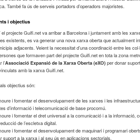
a. També fa ús de serveis portadors d’operadors majoristes.
ts i objectius
 el projecte Guifi.net va arribar a Barcelona i juntament amb les xarx
es existents, es va generar una nova xarxa oberta que actualment int
nicipis adjacents. Veient la necessitat d’una coordinació entre les col·
 persones que formaven part del projecte Guifi.net en tota la zona metr
 l’
Associació Expansió de la Xarxa Oberta (eXO)
per donar suport
vinculats amb la xarxa Guifi.net.
pals objectius són:
oure i fomentar el desenvolupament de les xarxes i les infraestructu
tes d’informació i telecomunicació de base procomú.
oure i fomentar el dret universal a la comunicació i a la informació, c
reducció de l’escletxa digital.
oure i fomentar el desenvolupament de maquinari i programari obert
r suport a la xarxa i al seu ús en aplicacions sectorials.