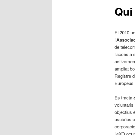
Qui
El 2010 un
l’
Associac
de telecom
l’accés a 
activament
ampliat bo
Registre d
Europeus (
Es tracta
voluntaris
objectius é
usuàries 
corporacio
l’eXO ocup