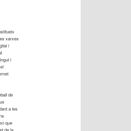
stitueix
les xarxes
tal i
at
ngut i
el
ernet
eball de
eus
dant a les
ans
nvi que
et de la