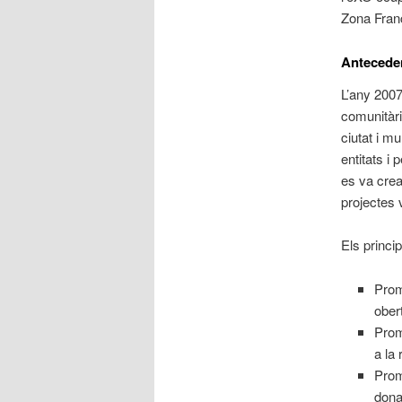
Zona Franc
Anteceden
L’any 2007
comunitàri
ciutat i mu
entitats i
es va crear
projectes 
Els princi
Prom
ober
Prom
a la 
Prom
dona