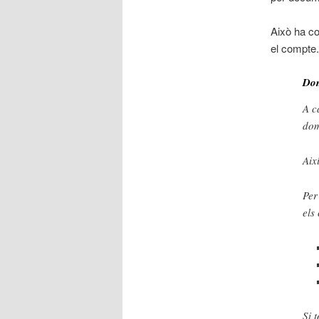
Això ha co
el compte.
Dom
A c
dom
Aix
Per
els
Si 