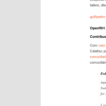
tallers, d
guifipedro
OpenWrt 
Contribu
Com
vam 
Calafou; p
comunitari
comunitàri
Esd
Aqu
Sum
fer
L’e