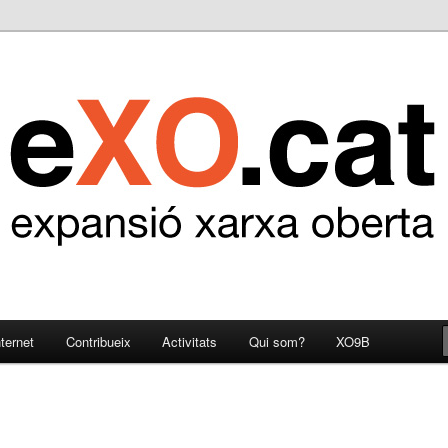
ternet
Contribueix
Activitats
Qui som?
XO9B