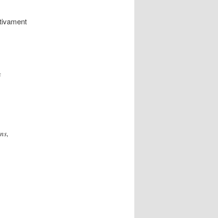
ctivament
s
ns,