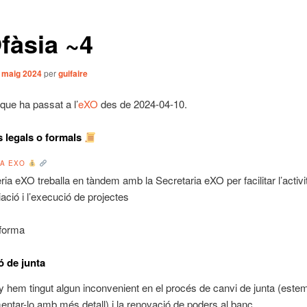
fàsia ~4
 maig 2024
per
guifaire
que ha passat a l’
eXO
des de 2024-04-10.
 legals o formals
IA EXO
️
ria eXO treballa en tàndem amb la Secretaria eXO per facilitar l’activi
iació i l’execució de projectes
forma
 de junta
 hem tingut algun inconvenient en el procés de canvi de junta (estem
ntar-lo amb més detall) i la renovació de poders al banc.