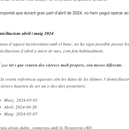
mportat que durant gran part d’abril de 2024, no hem pogut operar a
iciliacions abril i maig 2024
ausa d’aquest inconvenient amb el banc, no ha sigut possible passar le
iciliacions d’abril a inicis de mes, com fem habitualment.
í que
tot i que veureu dos càrrecs molt propers, són mesos diferents
.
 la vostra referència aquestes són les dates de les últimes 3 domiciliacio
 càrrecs haurien de ser un o dos dies posteriors:
Març: 2024-03-01
Abril: 2024-04-26
Maig: 2024-05-07
teniu algun dubte, contacteu amb la Tresoreria eXO.