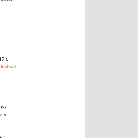
15 a
n
testbed
Wrt
em a
per