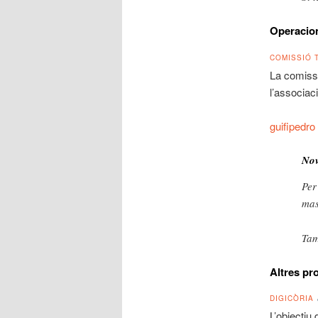
Operacio
COMISSIÓ 
La comissi
l’associaci
guifipedro
Nov
Per
mas
Tam
Altres pr
DIGICÒRIA
L’objectiu