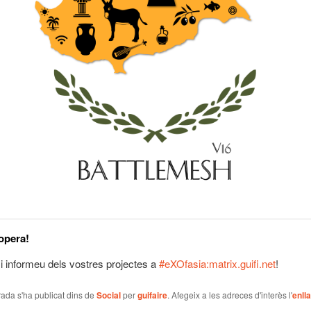
ropera!
 i informeu dels vostres projectes a
#eXOfasia:matrix.guifi.net
!
ada s'ha publicat dins de
Social
per
guifaire
. Afegeix a les adreces d'interès l'
enll