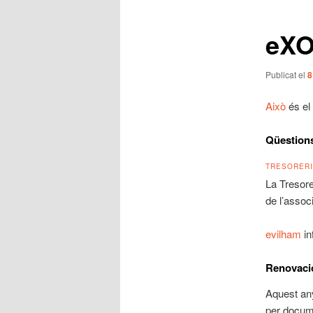
les
entrades
eXO
Publicat el
8
Això
és el 
Qüestions
TRESORER
La Tresore
de l’assoc
evilham
in
Renovació
Aquest any
per docume