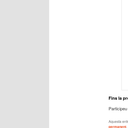
Fins la p
Participeu
Aquesta entr
permanent
.