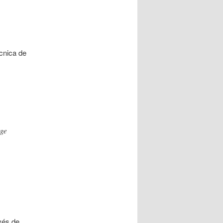
ècnica de
tge
.
avés de