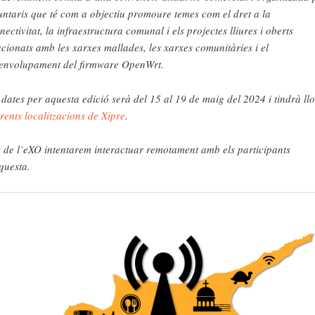
untaris que té com a objectiu promoure temes com el dret a la
nectivitat, la infraestructura comunal i els projectes lliures i oberts
acionats amb les xarxes mallades, les xarxes comunitàries i el
envolupament del firmware OpenWrt.
 dates per aquesta edició serà del 15 al 19 de maig del 2024 i tindrà ll
erents localitzacions de Xipre
.
 de l’eXO intentarem interactuar remotament amb els participants
questa.