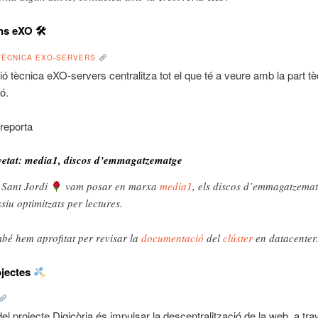
ns eXO 🛠
TÈCNICA EXO-SERVERS
ó tècnica eXO-servers centralitza tot el que té a veure amb la part t
ó.
reporta
etat: media1, discos d’emmagatzematge
 Sant Jordi
vam posar en marxa
media1
, els discos d’emmagatzema
siu optimitzats per lectures.
bé hem aprofitat per revisar la
documentació
del
clúster
en datacenter
ojectes
 del projecte Digicòria és impulsar la descentralització de la web, a tr