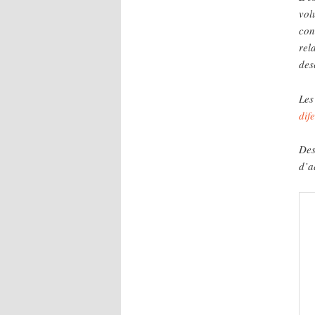
vol
con
rel
des
Les
dif
Des
d’a