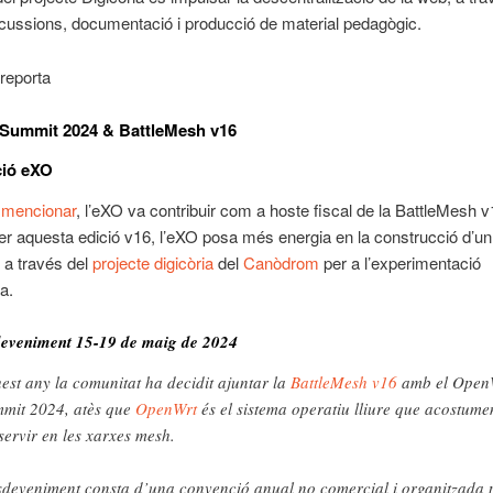
iscussions, documentació i producció de material pedagògic.
reporta
Summit 2024 & BattleMesh v16
ció eXO
mencionar
, l’eXO va contribuir com a hoste fiscal de la BattleMesh v
er aquesta edició v16, l’eXO posa més energia en la construcció d’u
a través del
projecte digicòria
del
Canòdrom
per a l’experimentació
a.
eveniment 15-19 de maig de 2024
est any la comunitat ha decidit ajuntar la
BattleMesh v16
amb el Open
mit 2024, atès que
OpenWrt
és el sistema operatiu lliure que acostum
 servir en les xarxes mesh.
sdeveniment consta d’una convenció anual no comercial i organitzada 