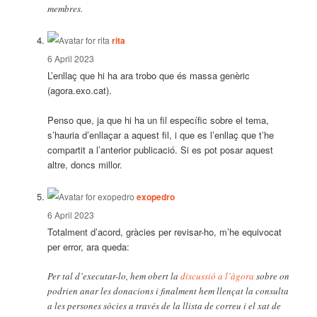
membres.
says:
rita
6 April 2023
L’enllaç que hi ha ara trobo que és massa genèric
(agora.exo.cat).
Penso que, ja que hi ha un fil específic sobre el tema,
s’hauria d’enllaçar a aquest fil, i que es l’enllaç que t’he
compartit a l’anterior publicació. Si es pot posar aquest
altre, doncs millor.
says:
exopedro
6 April 2023
Totalment d’acord, gràcies per revisar-ho, m’he equivocat
per error, ara queda:
Per tal d’executar-lo, hem obert la
discussió a l’àgora
sobre on
podrien anar les donacions i finalment hem llençat la consulta
a les persones sòcies a través de la llista de correu i el xat de