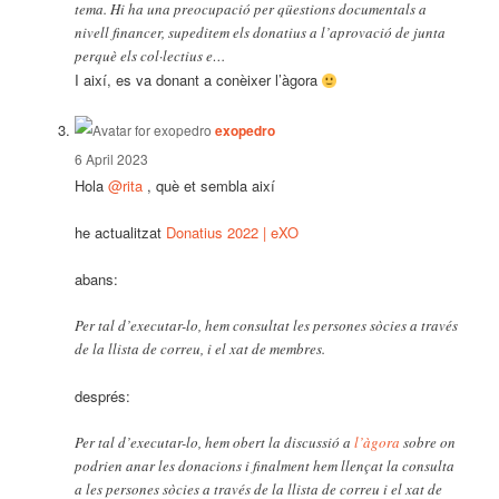
tema. Hi ha una preocupació per qüestions documentals a
nivell financer, supeditem els donatius a l’aprovació de junta
perquè els col·lectius e…
I així, es va donant a conèixer l’àgora
says:
exopedro
6 April 2023
Hola
@rita
, què et sembla així
he actualitzat
Donatius 2022 | eXO
abans:
Per tal d’executar-lo, hem consultat les persones sòcies a través
de la llista de correu, i el xat de membres.
després:
Per tal d’executar-lo, hem obert la discussió a
l’àgora
sobre on
podrien anar les donacions i finalment hem llençat la consulta
a les persones sòcies a través de la llista de correu i el xat de