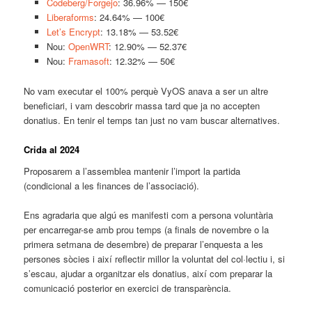
Codeberg/Forgejo
: 36.96% — 150€
Liberaforms
: 24.64% — 100€
Let’s Encrypt
: 13.18% — 53.52€
Nou:
OpenWRT
: 12.90% — 52.37€
Nou:
Framasoft
: 12.32% — 50€
No vam executar el 100% perquè VyOS anava a ser un altre
beneficiari, i vam descobrir massa tard que ja no accepten
donatius. En tenir el temps tan just no vam buscar alternatives.
Crida al 2024
Proposarem a l’assemblea mantenir l’import la partida
(condicional a les finances de l’associació).
Ens agradaria que algú es manifesti com a persona voluntària
per encarregar-se amb prou temps (a finals de novembre o la
primera setmana de desembre) de preparar l’enquesta a les
persones sòcies i així reflectir millor la voluntat del col·lectiu i, si
s’escau, ajudar a organitzar els donatius, així com preparar la
comunicació posterior en exercici de transparència.