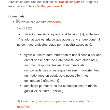
Aquesta entrada s'ha publicat dins de
Social
per
guifaire
. Afegeix a
les adreces d'interès l'
enllaç permanent
.
Comentaris
says:
exopedro
5 April 2023
La motivació d’escriure aquest post ha sigut [1], al llegir-la
m’he adonat que estaria bé que aquest any sí que donem i
incloem dos projectes claus per la nostra associació:
vyos: el nostre core router, tenim una llicència per ser
entitat sense ànim de lucre però tal com diuen aquí,
són molt responsables en donar diners als
components de software que fan servir i voldrien tenir
un model més en obert, però necessiten més
col·laboració efectiva [1]
accelppp: permet totes les subscripcions de túnels
guifi (L2TP) i fibra (PPPoE)
[1]
Community support for open-source and why it's
important