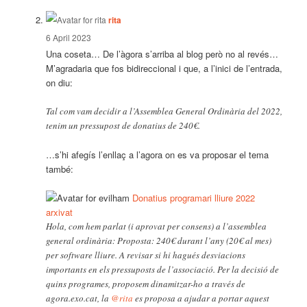
says:
rita
6 April 2023
Una coseta… De l’àgora s’arriba al blog però no al revés…
M’agradaria que fos bidireccional i que, a l’inici de l’entrada,
on diu:
Tal com vam decidir a l’Assemblea General Ordinària del 2022,
tenim un pressupost de donatius de 240€.
…s’hi afegís l’enllaç a l’agora on es va proposar el tema
també:
Donatius programari lliure 2022
arxivat
Hola, com hem parlat (i aprovat per consens) a l’assemblea
general ordinària: Proposta: 240€ durant l’any (20€ al mes)
per software lliure. A revisar si hi hagués desviacions
importants en els pressuposts de l’associació. Per la decisió de
quins programes, proposem dinamitzar-ho a través de
agora.exo.cat, la
@rita
es proposa a ajudar a portar aquest