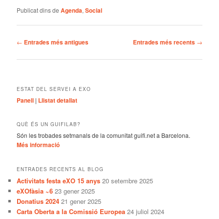
Publicat dins de
Agenda
,
Social
Navegació
←
Entrades més antigues
Entrades més recents
→
per
les
entrades
ESTAT DEL SERVEI A EXO
Panell
|
Llistat detallat
QUÈ ÉS UN GUIFILAB?
Són les trobades setmanals de la comunitat guifi.net a Barcelona.
Més informació
ENTRADES RECENTS AL BLOG
Activitats festa eXO 15 anys
20 setembre 2025
eXOfàsia ~6
23 gener 2025
Donatius 2024
21 gener 2025
Carta Oberta a la Comissió Europea
24 juliol 2024