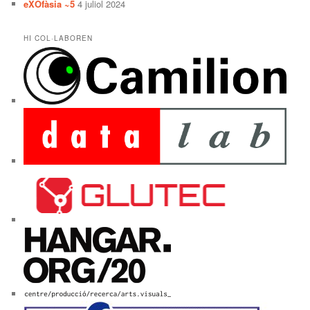
eXOfàsia ~5
4 juliol 2024
HI COL·LABOREN