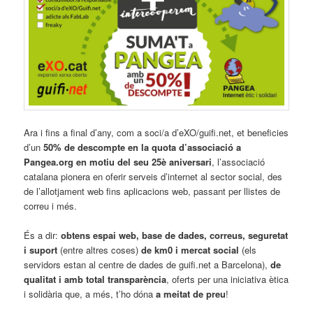
Ara i fins a final d’any, com a soci/a d’eXO/guifi.net, et beneficies
d’un
50% de descompte en la quota d’associació a
Pangea.org en motiu del seu 25è aniversari
, l’associació
catalana pionera en oferir serveis d’internet al sector social, des
de l’allotjament web fins aplicacions web, passant per llistes de
correu i més.
És a dir:
obtens espai web, base de dades, correus, seguretat
i suport
(entre altres coses)
de km0 i mercat social
(els
servidors estan al centre de dades de guifi.net a Barcelona),
de
qualitat i amb total transparència
, oferts per una iniciativa ètica
i solidària que, a més, t’ho dóna
a meitat de preu
!