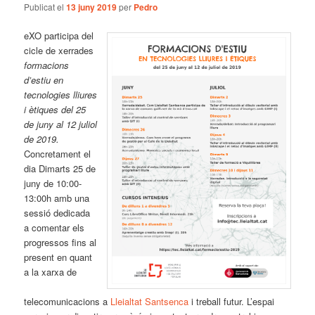
Publicat el
13 juny 2019
per
Pedro
eXO participa del
cicle de xerrades
formacions
d’estiu en
tecnologies lliures
i ètiques del 25
de juny al 12 juliol
de 2019.
Concretament el
dia Dimarts 25 de
juny de 10:00-
13:00h amb una
sessió dedicada
a comentar els
progressos fins al
present en quant
a la xarxa de
telecomunicacions a
Lleialtat Santsenca
i treball futur. L’espai