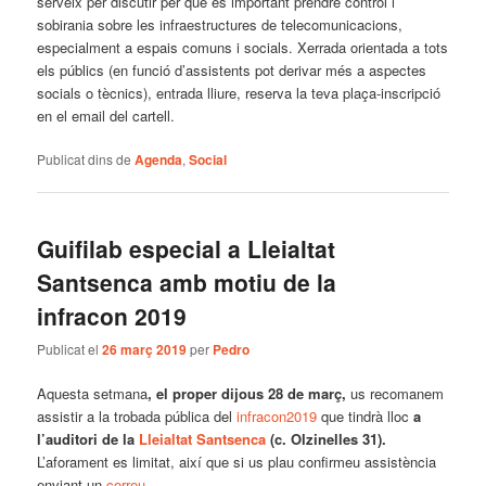
serveix per discutir per què és important prendre control i
sobirania sobre les infraestructures de telecomunicacions,
especialment a espais comuns i socials. Xerrada orientada a tots
els públics (en funció d’assistents pot derivar més a aspectes
socials o tècnics), entrada lliure, reserva la teva plaça-inscripció
en el email del cartell.
Publicat dins de
Agenda
,
Social
Guifilab especial a Lleialtat
Santsenca amb motiu de la
infracon 2019
Publicat el
26 març 2019
per
Pedro
Aquesta setmana
, el proper dijous 28 de març,
us recomanem
assistir a la trobada pública del
infracon2019
que tindrà lloc
a
l’auditori de la
Lleialtat Santsenca
(c. Olzinelles 31).
L’aforament es limitat, així que si us plau confirmeu assistència
enviant un
correu
.