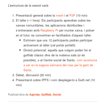
L’estructura de la sessió serà:
Presentació general sobre la
mesh
i el
P2P
(10 min)
El taller (~1 hora): Els participants aprendran sobre les
xarxes comunitàries, les aplicacions distribuïdes i
s’entrenaran amb
Raspberry Pi
per muntar xarxa, i potser
en el futur, es convertiran en facilitadors d’aquest taller.
Estimem que uns 12 participants podran participar
activament al taller (cal portar portàtil)
Divisió potencial: aquells que vulguin poden fer el
guifilab clàssic dins de la mateixa sala (si és
possible), o al Centre social de Sants,
com acostuma
a ser en la segona setmana del mes per la gent de
Sants
.
Debat, discussió (20 min)
Presentació sobre IPFS i com desplegar-lo a Guifi.net (10
min)
Publicat dins de
Agenda
,
Guifilab
,
Social