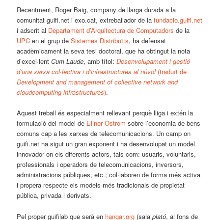
Recentment, Roger Baig, company de llarga durada a la
comunitat guifi.net i exo.cat, extreballador de la
fundacio.guifi.net
i adscrit al
Departament d’Arquitectura de Computadors
de la
UPC
en el grup de
Sistemes Distribuïts
, ha defensat
acadèmicament la seva tesi doctoral, que ha obtingut la nota
d’excel·lent
Cum Laude
, amb títol:
Desenvolupament i gestió
d’una xarxa col·lectiva i d’infrastructures al núvol
(traduït de
Development and management of collective network and
cloudcomputing infrastructures
)
.
Aquest treball és especialment rellevant perquè lliga i extén la
formulació del model de
Elinor Ostrom
sobre l’economia de bens
comuns cap a les xarxes de telecomunicacions. Un camp on
guifi.net ha sigut un gran exponent i ha desenvolupat un model
innovador on els diferents actors, tals com: usuaris, voluntaris,
professionals i operadors de telecomunicacions, inversors,
administracions públiques, etc.; col·laboren de forma més activa
i propera respecte els models més tradicionals de propietat
pública, privada i derivats.
Pel proper guifilab que serà en
hangar.org
(sala
plató
, al fons de