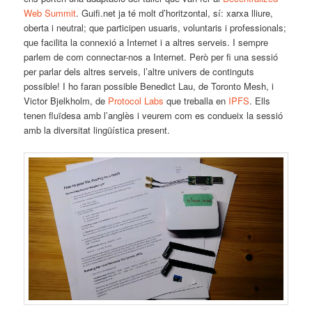
Web Summit
. Guifi.net ja té molt d’horitzontal, sí: xarxa lliure,
oberta i neutral; que participen usuaris, voluntaris i professionals;
que facilita la connexió a Internet i a altres serveis. I sempre
parlem de com connectar-nos a Internet. Però per fi una sessió
per parlar dels altres serveis, l’altre univers de continguts
possible! I ho faran possible Benedict Lau, de Toronto Mesh, i
Victor Bjelkholm, de
Protocol Labs
que treballa en
IPFS
. Ells
tenen fluïdesa amb l’anglès i veurem com es condueix la sessió
amb la diversitat lingüística present.