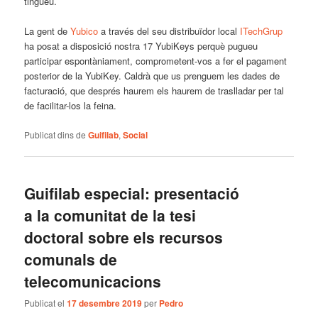
tingueu.
La gent de
Yubico
a través del seu distribuïdor local
ITechGrup
ha posat a disposició nostra 17 YubiKeys perquè pugueu
participar espontàniament, comprometent-vos a fer el pagament
posterior de la YubiKey. Caldrà que us prenguem les dades de
facturació, que després haurem els haurem de traslladar per tal
de facilitar-los la feina.
Publicat dins de
Guifilab
,
Social
Guifilab especial: presentació
a la comunitat de la tesi
doctoral sobre els recursos
comunals de
telecomunicacions
Publicat el
17 desembre 2019
per
Pedro