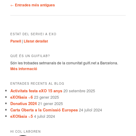
Navegació
←
Entrades més antigues
per
les
entrades
ESTAT DEL SERVEI A EXO
Panell
|
Llistat detallat
QUÈ ÉS UN GUIFILAB?
Són les trobades setmanals de la comunitat guifi.net a Barcelona.
Més informació
ENTRADES RECENTS AL BLOG
Activitats festa eXO 15 anys
20 setembre 2025
eXOfàsia ~6
23 gener 2025
Donatius 2024
21 gener 2025
Carta Oberta a la Comissió Europea
24 juliol 2024
eXOfàsia ~5
4 juliol 2024
HI COL·LABOREN