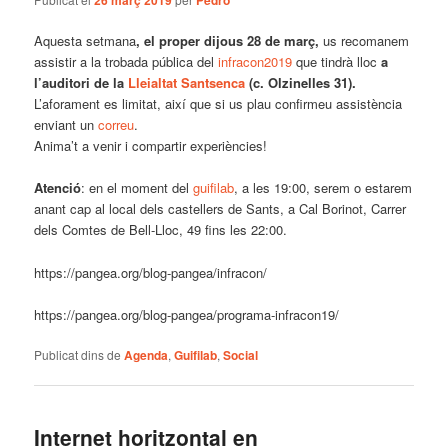
26 març 2019
Pedro
Aquesta setmana
, el proper dijous 28 de març,
us recomanem
assistir a la trobada pública del
infracon2019
que tindrà lloc
a
l’auditori de la
Lleialtat Santsenca
(c. Olzinelles 31).
L’aforament es limitat, així que si us plau confirmeu assistència
enviant un
correu
.
Anima’t a venir i compartir experiències!
Atenció
: en el moment del
guifilab
, a les 19:00, serem o estarem
anant cap al local dels castellers de Sants, a Cal Borinot, Carrer
dels Comtes de Bell-Lloc, 49 fins les 22:00.
https://pangea.org/blog-pangea/infracon/
https://pangea.org/blog-pangea/programa-infracon19/
Publicat dins de
Agenda
,
Guifilab
,
Social
Internet horitzontal en