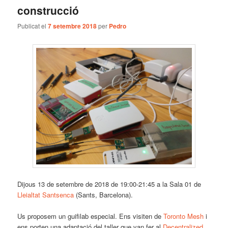
construcció
Publicat el
7 setembre 2018
per
Pedro
Dijous 13 de setembre de 2018 de 19:00-21:45 a la Sala 01 de
Lleialtat Santsenca
(Sants, Barcelona).
Us proposem un guifilab especial. Ens visiten de
Toronto Mesh
i
ens porten una adaptació del taller que van fer al
Decentralized