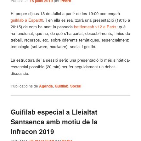
Publicat el
15 juliol 2019
per
Pedro
El proper dijous 18 de Juliol a partir de les 19:00 començarà
guifilab a Espai30
. I en ella es realitzarà una presentació (19:15 a
20:15) de com ha anat la passada
battlemesh v12 a París
: què
ha funcionat, què no, de què s’ha parlat, descobriments, línies de
treball, recursos, etc. sobre diferents temàtiques, essencialment:
tecnologia (software, hardware), social i gestió.
La estructura de la sessió serà: una presentació lo més sintètica-
essencial possible (20 min) per fer seguidament un debat-
discussió.
Publicat dins de
Agenda
,
Guifilab
,
Social
Guifilab especial a Lleialtat
Santsenca amb motiu de la
infracon 2019
Publicat el
per