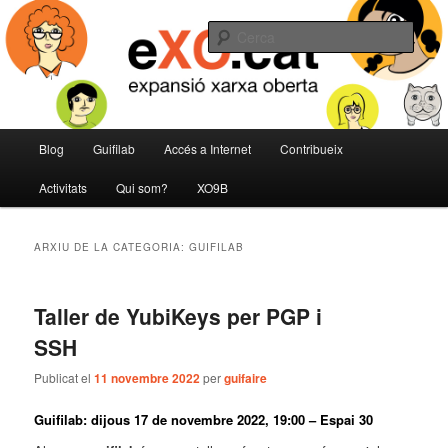
Aneu
Aneu
expansió de la Xarxa Oberta
al
al
Cerca
contingut
contingut
principal
secundari
eXO
Menú
Blog
Guifilab
Accés a Internet
Contribueix
principal
Activitats
Qui som?
XO9B
ARXIU DE LA CATEGORIA:
GUIFILAB
Taller de YubiKeys per PGP i
SSH
Publicat el
11 novembre 2022
per
guifaire
Guifilab: dijous 17 de novembre 2022, 19:00 – Espai 30