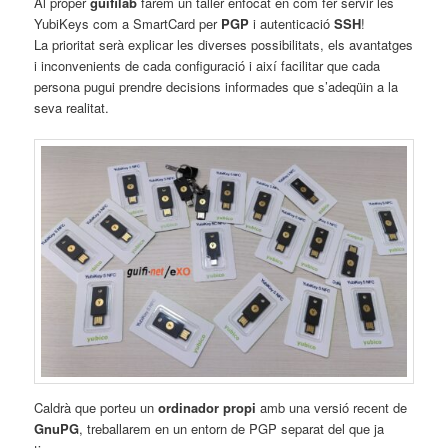
Al proper
guifilab
farem un taller enfocat en com fer servir les
YubiKeys com a SmartCard per
PGP
i autenticació
SSH
!
La prioritat serà explicar les diverses possibilitats, els avantatges
i inconvenients de cada configuració i així facilitar que cada
persona pugui prendre decisions informades que s’adeqüin a la
seva realitat.
Caldrà que porteu un
ordinador propi
amb una versió recent de
GnuPG
, treballarem en un entorn de PGP separat del que ja