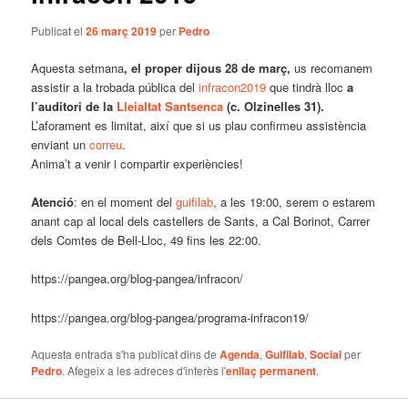
Publicat el
26 març 2019
per
Pedro
Aquesta setmana
, el proper dijous 28 de març,
us recomanem
assistir a la trobada pública del
infracon2019
que tindrà lloc
a
l’auditori de la
Lleialtat Santsenca
(c. Olzinelles 31).
L’aforament es limitat, així que si us plau confirmeu assistència
enviant un
correu
.
Anima’t a venir i compartir experiències!
Atenció
: en el moment del
guifilab
, a les 19:00, serem o estarem
anant cap al local dels castellers de Sants, a Cal Borinot, Carrer
dels Comtes de Bell-Lloc, 49 fins les 22:00.
https://pangea.org/blog-pangea/infracon/
https://pangea.org/blog-pangea/programa-infracon19/
Aquesta entrada s'ha publicat dins de
Agenda
,
Guifilab
,
Social
per
Pedro
. Afegeix a les adreces d'interès l'
enllaç permanent
.