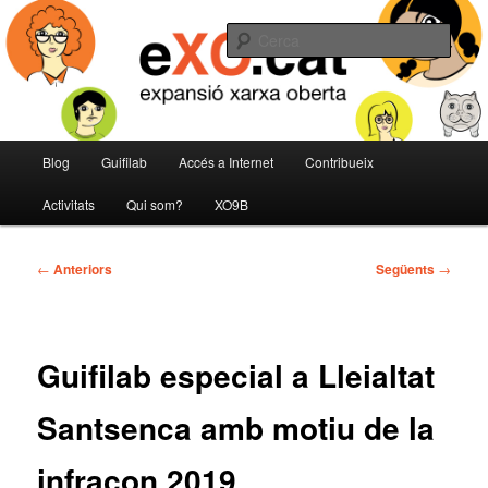
Aneu
expansió de la Xarxa Oberta
al
Cerca
contingut
principal
eXO
Menú
Blog
Guifilab
Accés a Internet
Contribueix
principal
Activitats
Qui som?
XO9B
Navegació
←
Anteriors
Següents
→
per
les
entrades
Guifilab especial a Lleialtat
Santsenca amb motiu de la
infracon 2019