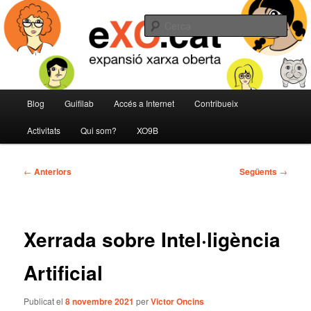
Aneu
expansió de la Xarxa Oberta
al
Cerca
contingut
principal
eXO
Menú
Blog
Guifilab
Accés a Internet
Contribueix
principal
Activitats
Qui som?
XO9B
Navegació
←
Anteriors
Següents
→
per
les
entrades
Xerrada sobre Intel·ligència
Artificial
Publicat el
8 novembre 2021
per
Victor Oncins